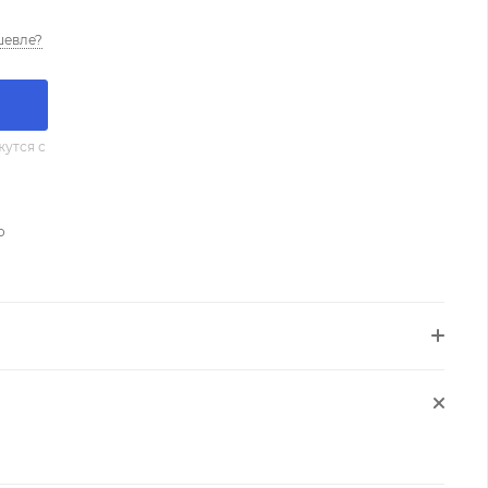
шевле?
утся с
о