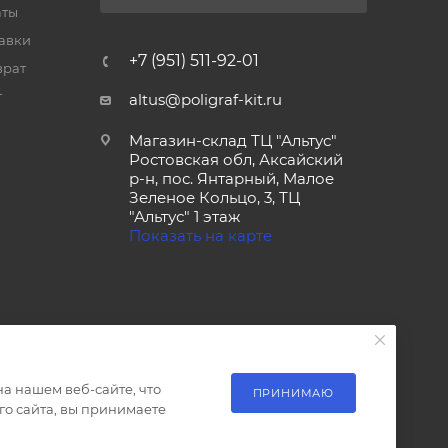
аты
тавки
+7 (951) 511-92-01
врат
т
altus@poligraf-kit.ru
Магазин-склад ТЦ "Альтус"
Ростовская обл, Аксайский
р-н, пос. Янтарный, Малое
Зеленое Кольцо, 3, ТЦ
"Альтус" 1 этаж
Показать на карте
а нашем веб-сайте, что
ПРИНИМАЮ
о сайта, вы принимаете