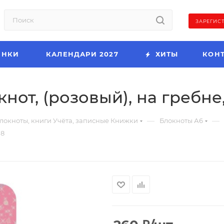
ЗАРЕГИС
ИНКИ
КАЛЕНДАРИ 2027
ХИТЫ
КОН
от, (розовый), на гребне,
—
—
локноты, книги Учёта, записные Книжки
Блокноты А6
18