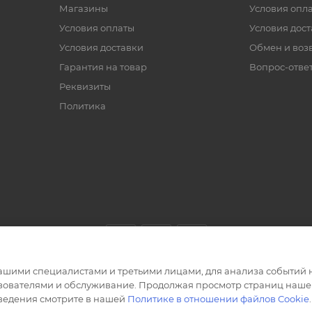
Магазины
Условия опл
Условия оплаты
Условия дос
Условия доставки
Обмен и воз
Гарантия на товар
Вопрос-отве
Реквизиты
Политика
ашими специалистами и третьими лицами, для анализа событий н
ьзователями и обслуживание. Продолжая просмотр страниц нашег
сведения смотрите в нашей
Политике в отношении файлов Cookie
.