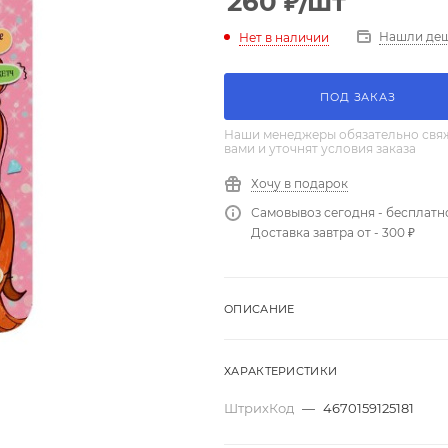
260
₽
/шт
Нашли де
Нет в наличии
ПОД ЗАКАЗ
Наши менеджеры обязательно свяж
вами и уточнят условия заказа
Хочу в подарок
Самовывоз сегодня - бесплатн
Доставка завтра от - 300 ₽
ОПИСАНИЕ
ХАРАКТЕРИСТИКИ
ШтрихКод
—
4670159125181