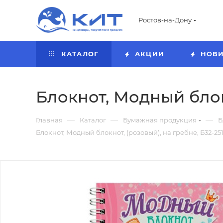
Ростов-на-Дону
КАТАЛОГ
АКЦИИ
НОВ
Блокнот, Модный блокн
—
—
—
Главная
Каталог
Бумажная продукция
Б
Блокнот, Модный блокнот, (розовый), на гребне, Б32-25