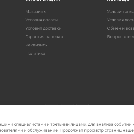
Магазины
Условия опл
Условия оплаты
Условия дос
Условия доставки
Обмен и воз
Гарантия на товар
Вопрос-отве
Реквизиты
Политика
ашими специалистами и третьими лицами, для анализа событий н
ьзователями и обслуживание. Продолжая просмотр страниц нашег