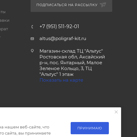
ПОДПИСАТЬСЯ НА РАССЫЛКУ
аты
тавки
+7 (951) 511-92-01
врат
т
altus@poligraf-kit.ru
Магазин-склад ТЦ "Альтус"
Ростовская обл, Аксайский
р-н, пос. Янтарный, Малое
Зеленое Кольцо, 3, ТЦ
"Альтус" 1 этаж
Показать на карте
а нашем веб-сайте, что
ПРИНИМАЮ
о сайта, вы принимаете