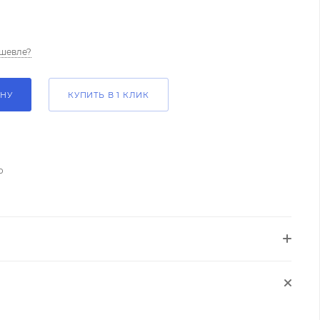
шевле?
ИНУ
КУПИТЬ В 1 КЛИК
о