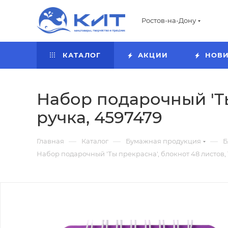
Ростов-на-Дону
КАТАЛОГ
АКЦИИ
НОВ
Набор подарочный 'Ты 
ручка, 4597479
—
—
—
Главная
Каталог
Бумажная продукция
Б
Набор подарочный 'Ты прекрасна', блокнот 48 листов, 13