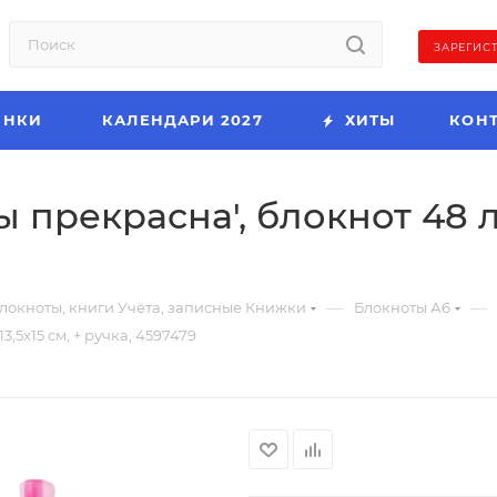
ЗАРЕГИС
ИНКИ
КАЛЕНДАРИ 2027
ХИТЫ
КОН
прекрасна', блокнот 48 лис
—
—
локноты, книги Учёта, записные Книжки
Блокноты А6
,5х15 см, + ручка, 4597479