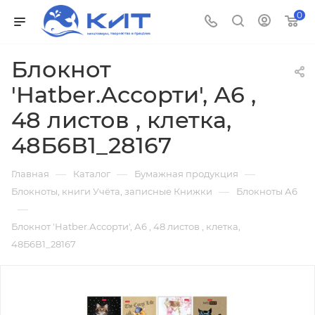
0
Блокнот
'Hatber.Ассорти', А6 ,
48 листов , клетка,
48Б6В1_28167
—
—
—
Главная
Каталог
Бумажная продукция
—
Блокноты, книги Учёта, записные Книжки
Блокноты А6
—
Блокнот 'Hatber.Ассорти', А6 , 48 листов , клетка,
48Б6В1_28167