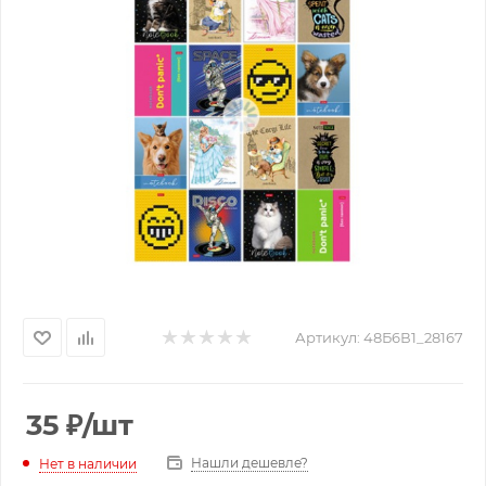
Артикул:
48Б6В1_28167
35
₽
/шт
Нашли дешевле?
Нет в наличии