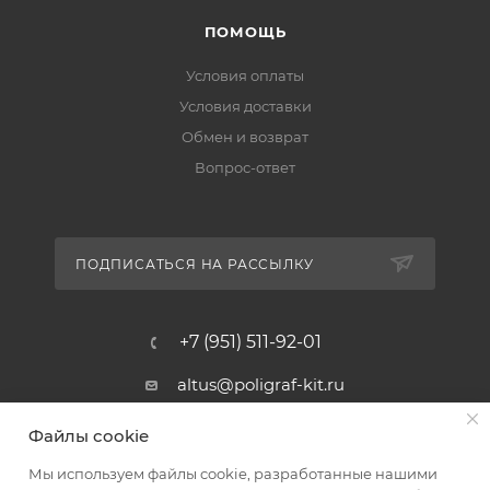
ПОМОЩЬ
Условия оплаты
Условия доставки
Обмен и возврат
Вопрос-ответ
ПОДПИСАТЬСЯ НА РАССЫЛКУ
+7 (951) 511-92-01
altus@poligraf-kit.ru
Магазин-склад ТЦ "Альтус"
Файлы cookie
Ростовская обл, Аксайский р-н,
пос. Янтарный, Малое Зеленое
Мы используем файлы cookie, разработанные нашими