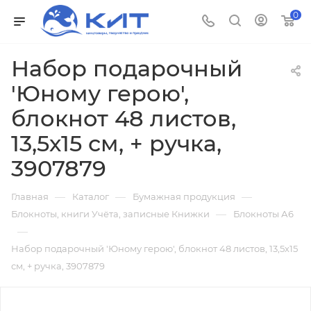
0
Набор подарочный
'Юному герою',
блокнот 48 листов,
13,5х15 см, + ручка,
3907879
—
—
—
Главная
Каталог
Бумажная продукция
—
Блокноты, книги Учёта, записные Книжки
Блокноты А6
—
Набор подарочный 'Юному герою', блокнот 48 листов, 13,5х15
см, + ручка, 3907879