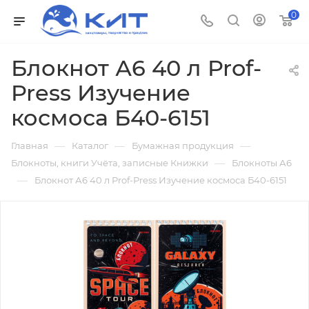
0
Блокнот А6 40 л Prof-
Press Изучение
космоса Б40-6151
—
—
—
Главная
Каталог
Бумажная продукция
—
Блокноты, книги Учёта, записные Книжки
Блокноты А6
—
Блокнот А6 40 л Prof-Press Изучение космоса Б40-6151