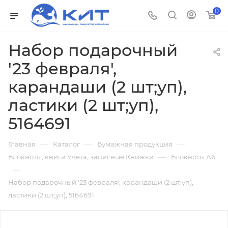
0
Набор подарочный
'23 февраля',
карандаши (2 шт;уп),
ластики (2 шт;уп),
5164691
—
—
—
Главная
Каталог
Бумажная продукция
—
Блокноты, книги Учёта, записные Книжки
Блокноты А6
—
Набор подарочный '23 февраля', карандаши (2 шт;уп),
ластики (2 шт;уп), 5164691