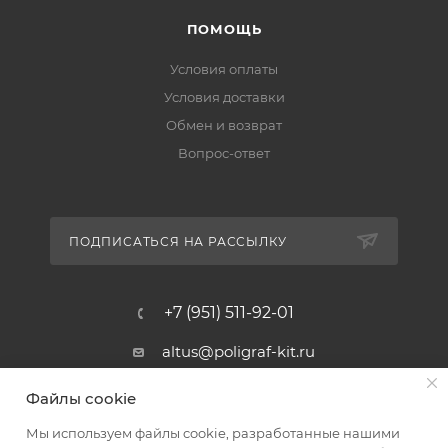
ПОМОЩЬ
Условия оплаты
Условия доставки
Обмен и возврат
Вопрос-ответ
ПОДПИСАТЬСЯ НА РАССЫЛКУ
+7 (951) 511-92-01
altus@poligraf-kit.ru
Магазин-склад ТЦ "Альтус"
Файлы cookie
Ростовская обл, Аксайский р-н,
пос. Янтарный, Малое Зеленое
Мы используем файлы cookie, разработанные нашими