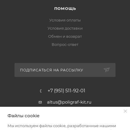
ПОМОЩЬ
Условия оплаты
Условия доставки
Обмен и возврат
Вопрос-ответ
ПОДПИСАТЬСЯ НА РАССЫЛКУ
+7 (951) 511-92-01
altus@poligraf-kit.ru
Магазин-склад ТЦ "Альтус"
Файлы cookie
Ростовская обл, Аксайский р-н,
пос. Янтарный, Малое Зеленое
Мы используем файлы cookie, разработанные нашими