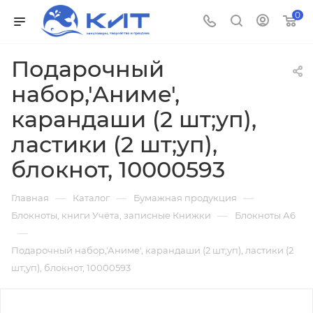
0
Подарочный
набор,'Аниме',
карандаши (2 шт;уп),
ластики (2 шт;уп),
блокнот, 10000593
—
—
—
Главная
Каталог
Бумажная продукция
—
Блокноты, книги Учёта, записные Книжки
Блокноты А6
—
Подарочный набор,'Аниме', карандаши (2 шт;уп), ластики (2
шт;уп), блокнот, 10000593