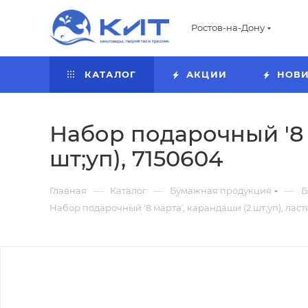
Ростов-на-Дону
КАТАЛОГ
АКЦИИ
НОВ
Набор подарочный '8 м
шт;уп), 7150604
—
—
—
Главная
Каталог
Бумажная продукция
Б
Набор подарочный '8 марта', карандаши (2 шт;уп), ласти