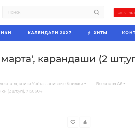
ЗАРЕГИС
ИНКИ
КАЛЕНДАРИ 2027
ХИТЫ
КОН
арта', карандаши (2 шт;уп
—
—
локноты, книги Учёта, записные Книжки
Блокноты А6
ки (2 шт;уп), 7150604