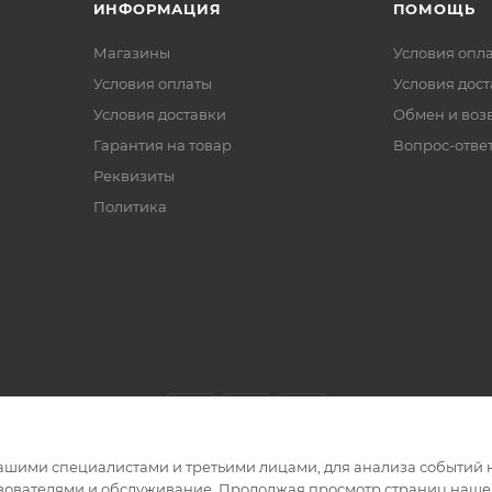
ИНФОРМАЦИЯ
ПОМОЩЬ
Магазины
Условия опл
Условия оплаты
Условия дос
Условия доставки
Обмен и воз
Гарантия на товар
Вопрос-отве
Реквизиты
Политика
ашими специалистами и третьими лицами, для анализа событий н
ьзователями и обслуживание. Продолжая просмотр страниц нашег