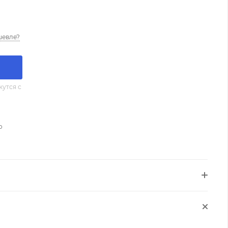
шевле?
утся с
о