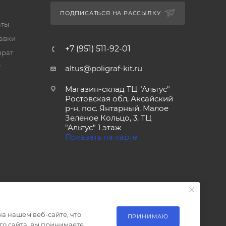
ПОДПИСАТЬСЯ НА РАССЫЛКУ
аты
тавки
+7 (951) 511-92-01
врат
т
altus@poligraf-kit.ru
Магазин-склад ТЦ "Альтус"
Ростовская обл, Аксайский
р-н, пос. Янтарный, Малое
Зеленое Кольцо, 3, ТЦ
"Альтус" 1 этаж
Показать на карте
а нашем веб-сайте, что
ПРИНИМАЮ
о сайта, вы принимаете