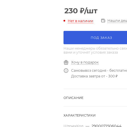
230
₽
/шт
Нашли де
Нет в наличии
ПОД ЗАКАЗ
Наши менеджеры обязательно свяж
вами и уточнят условия заказа
Хочу в подарок
Самовывоз сегодня - бесплатн
Доставка завтра от - 300 ₽
ОПИСАНИЕ
ХАРАКТЕРИСТИКИ
ШтрихКод
—
2900071506044