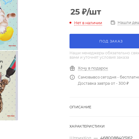
25
₽
/шт
Нашли де
Нет в наличии
ПОД ЗАКАЗ
Наши менеджеры обязательно свяж
вами и уточнят условия заказа
Хочу в подарок
Самовывоз сегодня - бесплатн
Доставка завтра от - 300 ₽
ОПИСАНИЕ
ХАРАКТЕРИСТИКИ
ШтрихКод
—
4680088405162