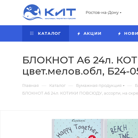
Ростов-на-Дону
КАТАЛОГ
АКЦИИ
НОВ
БЛОКНОТ А6 24л. КОТ
цвет.мелов.обл, Б24-0
—
—
—
Главная
Каталог
Бумажная продукция
Б
БЛОКНОТ А6 24л. КОТИКИ ПОВСЮДУ, ассорти, на скрепк