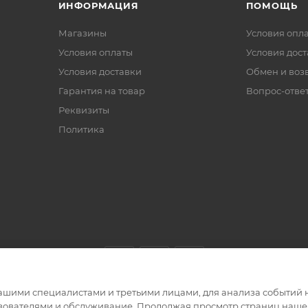
ИНФОРМАЦИЯ
ПОМОЩЬ
Магазины
Условия опл
Условия оплаты
Условия дос
Условия доставки
Обмен и воз
Гарантия на товар
Вопрос-отве
Реквизиты
Политика
ашими специалистами и третьими лицами, для анализа событий н
ьзователями и обслуживание. Продолжая просмотр страниц нашег