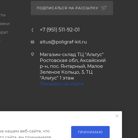
ПОДПИСАТЬСЯ НА РАССЫЛКУ
аты
тавки
+7 (951) 511-92-01
врат
т
altus@poligraf-kit.ru
Магазин-склад ТЦ "Альтус"
Ростовская обл, Аксайский
р-н, пос. Янтарный, Малое
Зеленое Кольцо, 3, ТЦ
"Альтус" 1 этаж
Показать на карте
а нашем веб-сайте, что
ПРИНИМАЮ
о сайта, вы принимаете