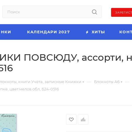
ЗАРЕГИС
ИНКИ
КАЛЕНДАРИ 2027
ХИТЫ
КОН
ИКИ ПОВСЮДУ, ассорти, н
516
—
—
локноты, книги Учёта, записные Книжки
Блокноты А6
е, цвет.мелов.обл, Б24-0516