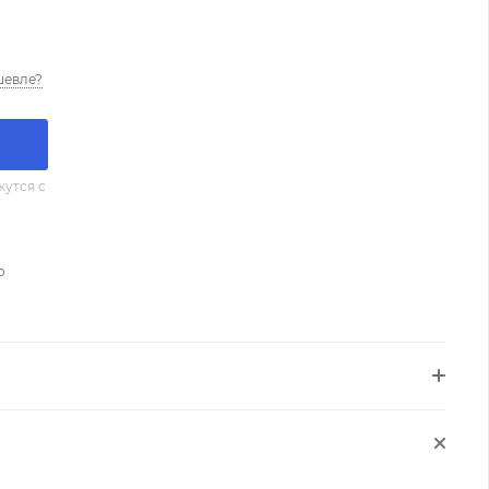
шевле?
утся с
о