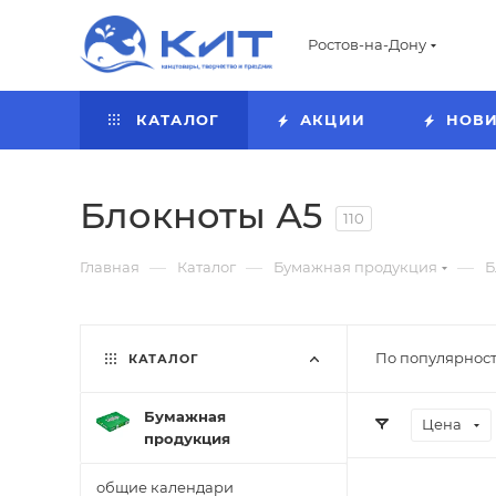
Ростов-на-Дону
КАТАЛОГ
АКЦИИ
НОВ
Блокноты А5
110
—
—
—
Главная
Каталог
Бумажная продукция
Б
По популярност
КАТАЛОГ
Бумажная
Цена
продукция
общие календари