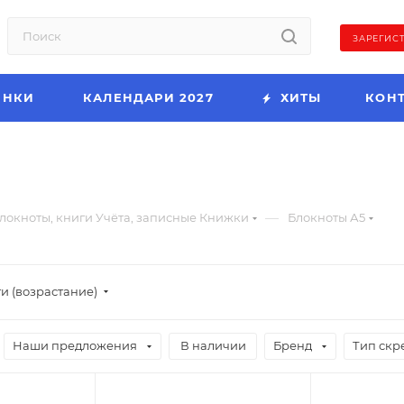
ЗАРЕГИС
ИНКИ
КАЛЕНДАРИ 2027
ХИТЫ
КОН
—
локноты, книги Учёта, записные Книжки
Блокноты А5
и (возрастание)
Наши предложения
В наличии
Бренд
Тип скр