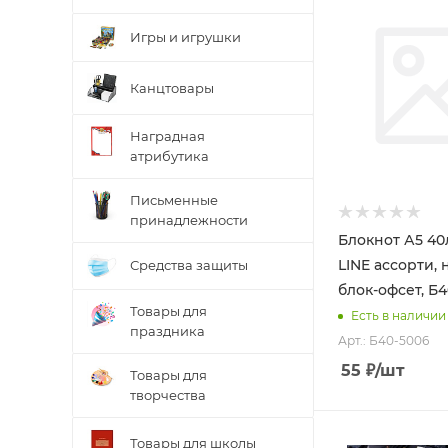
Игры и игрушки
Канцтовары
Наградная
атрибутика
Письменные
принадлежности
Блокнот А5 40
LINE ассорти, 
Средства защиты
блок-офсет, Б
Товары для
Есть в наличии
праздника
Арт.: Б40-5006
55
₽
/шт
Товары для
творчества
Товары для школы