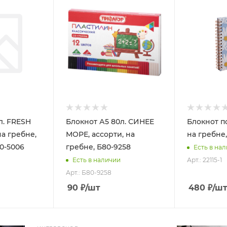
л. FRESH
Блокнот А5 80л. СИНЕЕ
Блокнот п
на гребне,
МОРЕ, ассорти, на
на гребне, 
40-5006
гребне, Б80-9258
Есть в на
Арт.: 22115-1
Есть в наличии
Арт.: Б80-9258
90
₽
/шт
480
₽
/ш