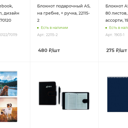
ebook,
Блокнот подарочный А5,
Блокнот А
 л, дизайн
на гребне, + ручка, 22115-
80 листов,
/70120
2
ассорти, 1
Есть в наличии
Есть в на
70122/70119
Арт.: 22115-2
Арт.: 1903-1
480
₽
/шт
275
₽
/шт