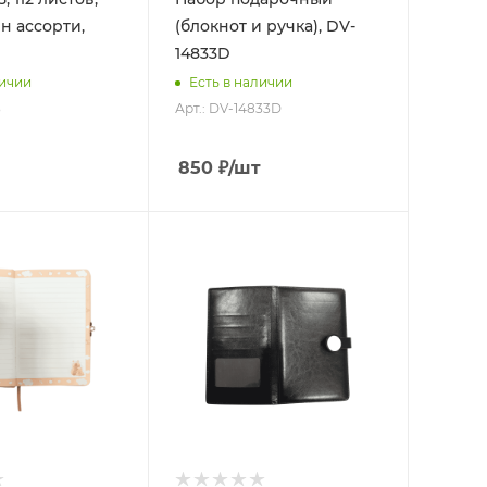
йн ассорти,
(блокнот и ручка), DV-
14833D
личии
Есть в наличии
3
Арт.: DV-14833D
850
₽
/шт