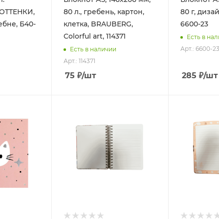
ОТТЕНКИ,
80 л., гребень, картон,
80 г, диза
ебне, Б40-
клетка, BRAUBERG,
6600-23
Colorful art, 114371
Есть в на
Арт.: 6600-2
Есть в наличии
Арт.: 114371
75
₽
/шт
285
₽
/шт