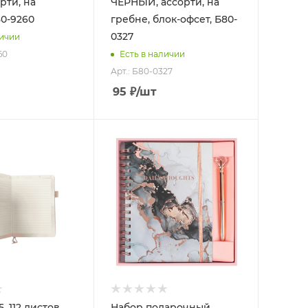
рти, на
ЧЕРНЫЙ, ассорти, на
80-9260
гребне, блок-офсет, Б80-
0327
личии
60
Есть в наличии
Арт.: Б80-0327
95
₽
/шт
, 112 листов,
Набор подарочный