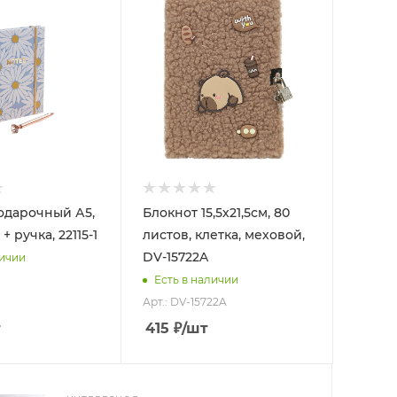
одарочный А5,
Блокнот 15,5х21,5см, 80
+ ручка, 22115-1
листов, клетка, меховой,
DV-15722A
личии
Есть в наличии
Арт.: DV-15722A
т
415
₽
/шт