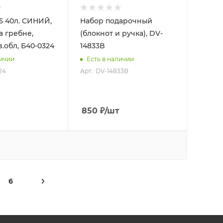
5 40л. СИНИЙ,
Набор подарочный
а гребне,
(блокнот и ручка), DV-
.обл, Б40-0324
14833B
личии
Есть в наличии
24
Арт.: DV-14833B
850
₽
/шт
6