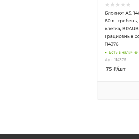
Блокнот А5, 14
80 л., гребень,
клетка, BRAUB
Грациозные со
114376
Есть в наличии
Арт.: 114376
75
₽
/шт