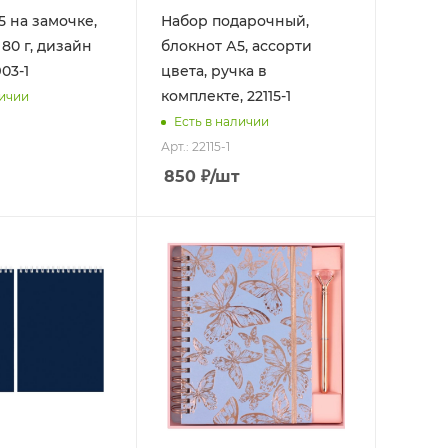
5 на замочке,
Набор подарочный,
 80 г, дизайн
блокнот А5, ассорти
903-1
цвета, ручка в
комплекте, 22115-1
личии
Есть в наличии
Арт.: 22115-1
850
₽
/шт