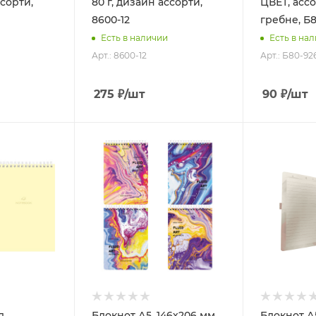
ссорти,
80 г, дизайн ассорти,
ЦВЕТ, ассо
8600-12
гребне, Б
Есть в наличии
Есть в на
Арт.: 8600-12
Арт.: Б80-92
275
₽
/шт
90
₽
/шт
л.
Блокнот А5, 146х206 мм,
Блокнот А5