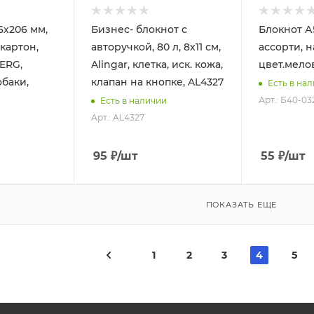
6х206 мм,
Бизнес- блокнот с
Блокнот А
 картон,
авторучкой, 80 л, 8х11 см,
ассорти, н
ERG,
Alingar, клетка, иск. кожа,
цвет.мелов
баки,
клапан на кнопке, AL4327
Есть в на
Арт.: Б40-03
Есть в наличии
Арт.: AL4327
95
₽
/шт
55
₽
/шт
ПОКАЗАТЬ ЕЩЕ
1
2
3
4
5