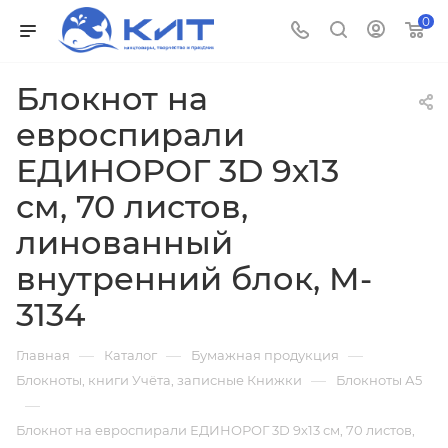
0
Блокнот на
евроспирали
ЕДИНОРОГ 3D 9х13
см, 70 листов,
линованный
внутренний блок, M-
3134
—
—
—
Главная
Каталог
Бумажная продукция
—
Блокноты, книги Учёта, записные Книжки
Блокноты А5
—
Блокнот на евроспирали ЕДИНОРОГ 3D 9х13 см, 70 листов,