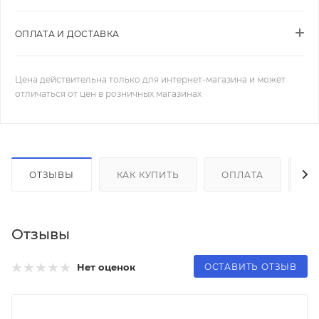
ОПЛАТА И ДОСТАВКА
Цена действительна только для интернет-магазина и может
отличаться от цен в розничных магазинах
ОТЗЫВЫ
КАК КУПИТЬ
ОПЛАТА
Д
Отзывы
ОСТАВИТЬ ОТЗЫВ
Нет оценок