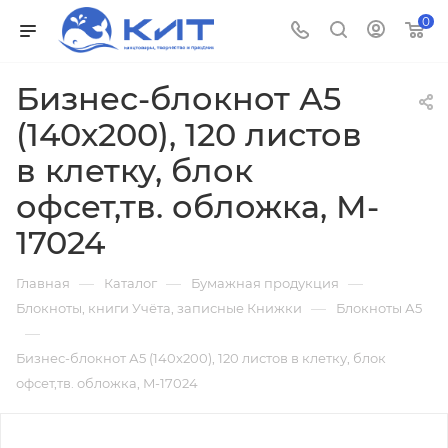
0
Бизнес-блокнот А5
(140х200), 120 листов
в клетку, блок
офсет,тв. обложка, M-
17024
—
—
—
Главная
Каталог
Бумажная продукция
—
Блокноты, книги Учёта, записные Книжки
Блокноты А5
—
Бизнес-блокнот А5 (140х200), 120 листов в клетку, блок
офсет,тв. обложка, M-17024