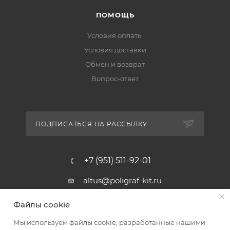
ПОМОЩЬ
Условия оплаты
Условия доставки
Обмен и возврат
Вопрос-ответ
ПОДПИСАТЬСЯ НА РАССЫЛКУ
+7 (951) 511-92-01
altus@poligraf-kit.ru
Магазин-склад ТЦ "Альтус"
Файлы cookie
Ростовская обл, Аксайский р-н,
пос. Янтарный, Малое Зеленое
Мы используем файлы cookie, разработанные нашими