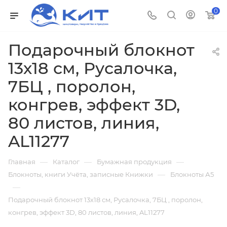
0
Подарочный блокнот
13х18 см, Русалочка,
7БЦ , поролон,
конгрев, эффект 3D,
80 листов, линия,
AL11277
—
—
—
Главная
Каталог
Бумажная продукция
—
Блокноты, книги Учёта, записные Книжки
Блокноты А5
—
Подарочный блокнот 13х18 см, Русалочка, 7БЦ , поролон,
конгрев, эффект 3D, 80 листов, линия, AL11277