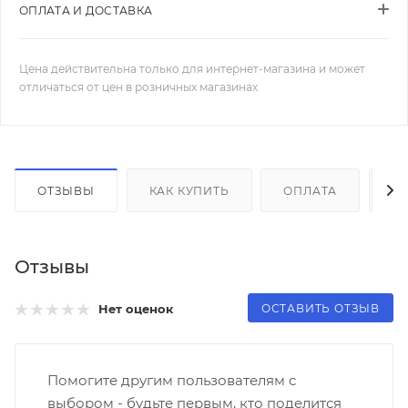
ОПЛАТА И ДОСТАВКА
Цена действительна только для интернет-магазина и может
отличаться от цен в розничных магазинах
ОТЗЫВЫ
КАК КУПИТЬ
ОПЛАТА
Д
Отзывы
ОСТАВИТЬ ОТЗЫВ
Нет оценок
Помогите другим пользователям с
выбором - будьте первым, кто поделится