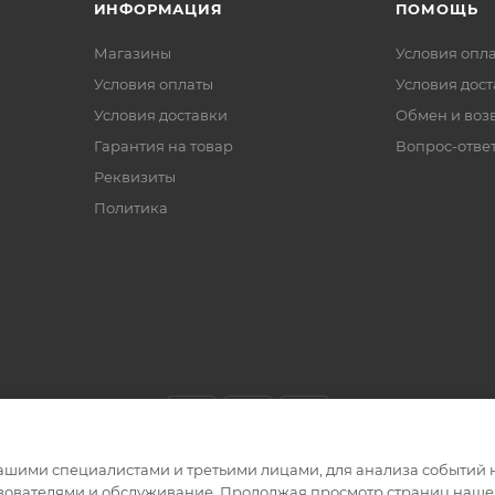
ИНФОРМАЦИЯ
ПОМОЩЬ
Магазины
Условия опл
Условия оплаты
Условия дос
Условия доставки
Обмен и воз
Гарантия на товар
Вопрос-отве
Реквизиты
Политика
ашими специалистами и третьими лицами, для анализа событий н
ьзователями и обслуживание. Продолжая просмотр страниц нашег