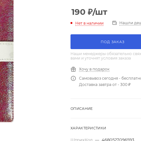
190
₽
/шт
Нашли де
Нет в наличии
ПОД ЗАКАЗ
Наши менеджеры обязательно свяж
вами и уточнят условия заказа
Хочу в подарок
Самовывоз сегодня - бесплатн
Доставка завтра от - 300 ₽
ОПИСАНИЕ
ХАРАКТЕРИСТИКИ
ШтрихКод
—
4680527096593