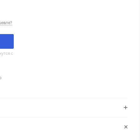
шевле?
утся с
о