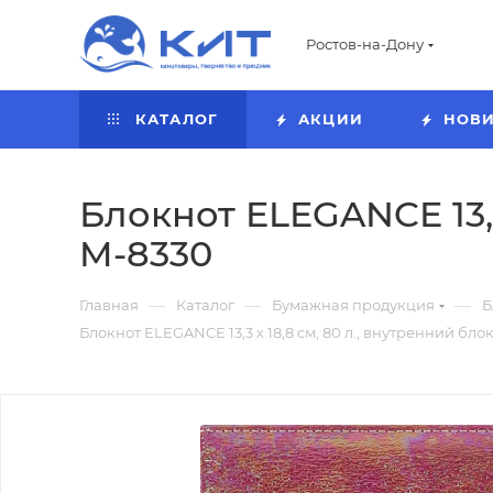
Ростов-на-Дону
КАТАЛОГ
АКЦИИ
НОВ
Блокнот ELEGANCE 13,3 
M-8330
—
—
—
Главная
Каталог
Бумажная продукция
Б
Блокнот ELEGANCE 13,3 х 18,8 см, 80 л., внутренний блок