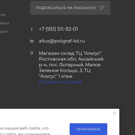
ПОДПИСАТЬСЯ НА РАССЫЛКУ
аты
тавки
+7 (951) 511-92-01
врат
т
altus@poligraf-kit.ru
Магазин-склад ТЦ "Альтус"
Ростовская обл, Аксайский
р-н, пос. Янтарный, Малое
Зеленое Кольцо, 3, ТЦ
"Альтус" 1 этаж
Показать на карте
а нашем веб-сайте, что
ПРИНИМАЮ
о сайта, вы принимаете