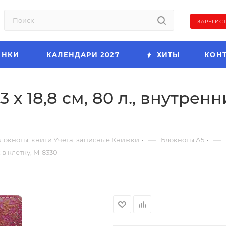
ЗАРЕГИС
ИНКИ
КАЛЕНДАРИ 2027
ХИТЫ
КОН
х 18,8 см, 80 л., внутренн
—
—
локноты, книги Учёта, записные Книжки
Блокноты А5
 в клетку, M-8330