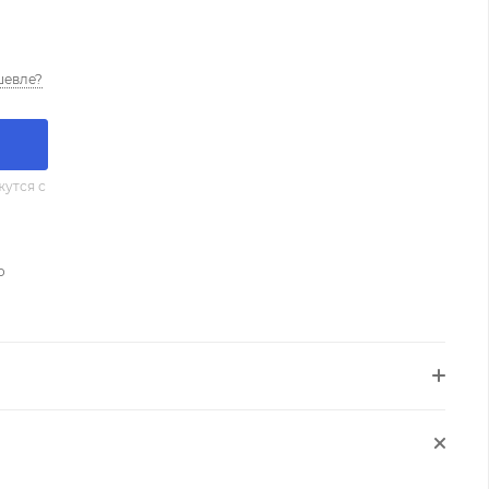
шевле?
утся с
о