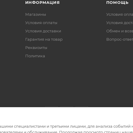
ИНФОРМАЦИЯ
ПОМОЩЬ
Магазины
Условия опл
Условия оплаты
Условия дос
Условия доставки
Обмен и воз
Гарантия на товар
Вопрос-отве
Реквизиты
Политика
ашими специалистами и третьими лицами, для анализа событий н
ьзователями и обслуживание. Продолжая просмотр страниц нашег