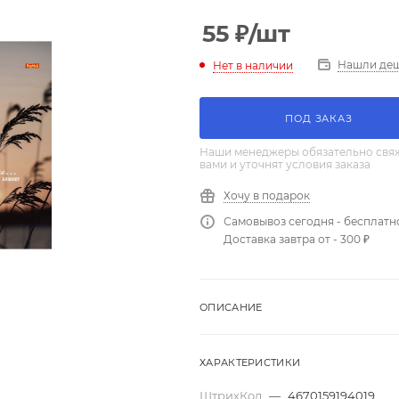
55
₽
/шт
Нашли де
Нет в наличии
ПОД ЗАКАЗ
Наши менеджеры обязательно свяж
вами и уточнят условия заказа
Хочу в подарок
Самовывоз сегодня - бесплатн
Доставка завтра от - 300 ₽
ОПИСАНИЕ
ХАРАКТЕРИСТИКИ
ШтрихКод
—
4670159194019