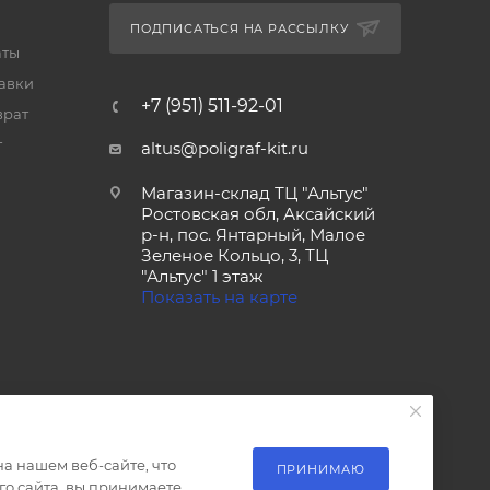
ПОДПИСАТЬСЯ НА РАССЫЛКУ
аты
тавки
+7 (951) 511-92-01
врат
т
altus@poligraf-kit.ru
Магазин-склад ТЦ "Альтус"
Ростовская обл, Аксайский
р-н, пос. Янтарный, Малое
Зеленое Кольцо, 3, ТЦ
"Альтус" 1 этаж
Показать на карте
а нашем веб-сайте, что
ПРИНИМАЮ
о сайта, вы принимаете