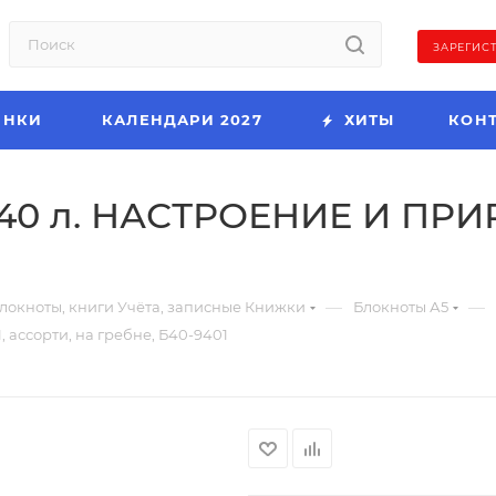
ЗАРЕГИС
ИНКИ
КАЛЕНДАРИ 2027
ХИТЫ
КОН
40 л. НАСТРОЕНИЕ И ПРИРО
—
—
локноты, книги Учёта, записные Книжки
Блокноты А5
ассорти, на гребне, Б40-9401