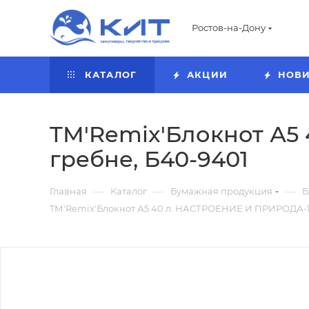
Ростов-на-Дону
КАТАЛОГ
АКЦИИ
НОВ
TМ'Remix'Блокнот А5 
гребне, Б40-9401
—
—
—
Главная
Каталог
Бумажная продукция
Б
TМ'Remix'Блокнот А5 40 л. НАСТРОЕНИЕ И ПРИРОДА-1, 