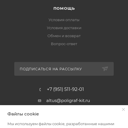
ПОМОЩЬ
Условия оплаты
Условия доставки
Обмен и возврат
Вопрос-ответ
ПОДПИСАТЬСЯ НА РАССЫЛКУ
+7 (951) 511-92-01
altus@poligraf-kit.ru
Магазин-склад ТЦ "Альтус"
Файлы cookie
Ростовская обл, Аксайский р-н,
пос. Янтарный, Малое Зеленое
Мы используем файлы cookie, разработанные нашими