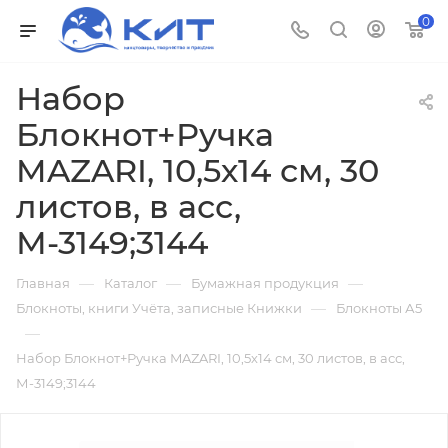
0
Набор
Блокнот+Ручка
MAZARI, 10,5х14 см, 30
листов, в асс,
М-3149;3144
—
—
—
Главная
Каталог
Бумажная продукция
—
Блокноты, книги Учёта, записные Книжки
Блокноты А5
—
Набор Блокнот+Ручка MAZARI, 10,5х14 см, 30 листов, в асс,
М-3149;3144