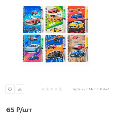
Артикул:
М-3149/3144
65
₽
/шт