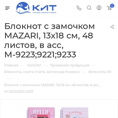
0
Блокнот с замочком
MAZARI, 13х18 см, 48
листов, в асс,
М-9223;9221;9233
—
—
—
Главная
Каталог
Бумажная продукция
—
Блокноты, книги Учёта, записные Книжки
Блокноты А5
—
Блокнот с замочком MAZARI, 13х18 см, 48 листов, в асс,
М-9223;9221;9233