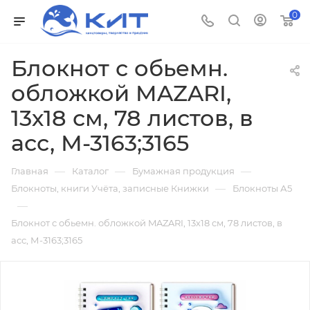
0
Блокнот с обьемн.
обложкой MAZARI,
13х18 см, 78 листов, в
асс, М-3163;3165
—
—
—
Главная
Каталог
Бумажная продукция
—
Блокноты, книги Учёта, записные Книжки
Блокноты А5
—
Блокнот с обьемн. обложкой MAZARI, 13х18 см, 78 листов, в
асс, М-3163;3165