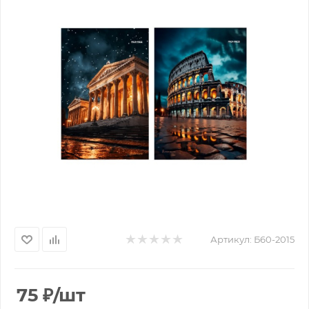
Артикул:
Б60-2015
75
₽
/шт