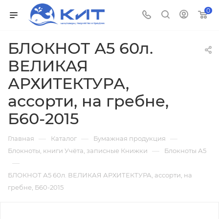
0
БЛОКНОТ А5 60л.
ВЕЛИКАЯ
АРХИТЕКТУРА,
ассорти, на гребне,
Б60-2015
—
—
—
Главная
Каталог
Бумажная продукция
—
Блокноты, книги Учёта, записные Книжки
Блокноты А5
—
БЛОКНОТ А5 60л. ВЕЛИКАЯ АРХИТЕКТУРА, ассорти, на
гребне, Б60-2015