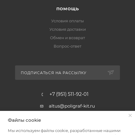
ПОМОЩЬ
Условия оплаты
Условия доставки
Обмен и возврат
Вопрос-ответ
ПОДПИСАТЬСЯ НА РАССЫЛКУ
+7 (951) 511-92-01
altus@poligraf-kit.ru
Магазин-склад ТЦ "Альтус"
Файлы cookie
Ростовская обл, Аксайский р-н,
пос. Янтарный, Малое Зеленое
Мы используем файлы cookie, разработанные нашими