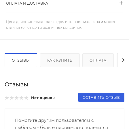
ОПЛАТА И ДОСТАВКА
Цена действительна только для интернет-магазина и может
отличаться от цен в розничных магазинах
ОТЗЫВЫ
КАК КУПИТЬ
ОПЛАТА
Д
Отзывы
ОСТАВИТЬ ОТЗЫВ
Нет оценок
Помогите другим пользователям с
выбором - будьте первым, кто поделится