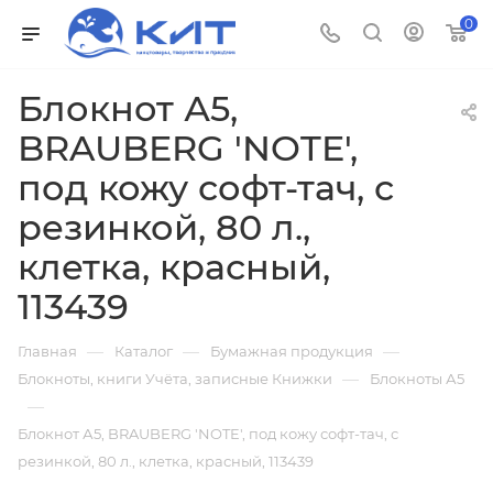
0
Блокнот А5,
BRAUBERG 'NOTE',
под кожу софт-тач, с
резинкой, 80 л.,
клетка, красный,
113439
—
—
—
Главная
Каталог
Бумажная продукция
—
Блокноты, книги Учёта, записные Книжки
Блокноты А5
—
Блокнот А5, BRAUBERG 'NOTE', под кожу софт-тач, с
резинкой, 80 л., клетка, красный, 113439