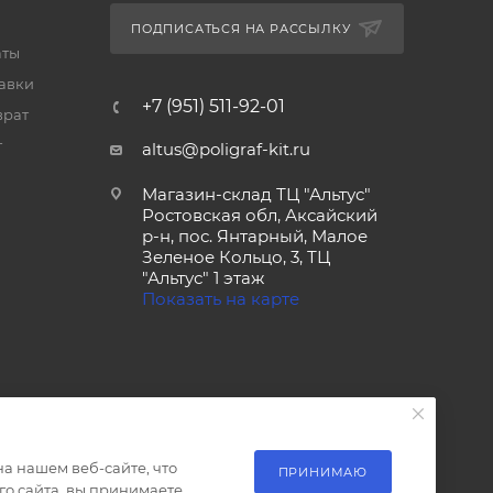
ПОДПИСАТЬСЯ НА РАССЫЛКУ
аты
тавки
+7 (951) 511-92-01
врат
т
altus@poligraf-kit.ru
Магазин-склад ТЦ "Альтус"
Ростовская обл, Аксайский
р-н, пос. Янтарный, Малое
Зеленое Кольцо, 3, ТЦ
"Альтус" 1 этаж
Показать на карте
а нашем веб-сайте, что
ПРИНИМАЮ
о сайта, вы принимаете