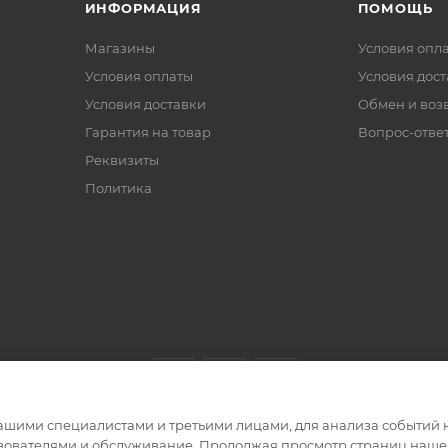
ИНФОРМАЦИЯ
ПОМОЩЬ
Магазины
Условия опл
Условия оплаты
Условия дос
Условия доставки
Обмен и воз
Гарантия на товар
Вопрос-отве
Реквизиты
Политика
ашими специалистами и третьими лицами, для анализа событий н
ьзователями и обслуживание. Продолжая просмотр страниц нашег