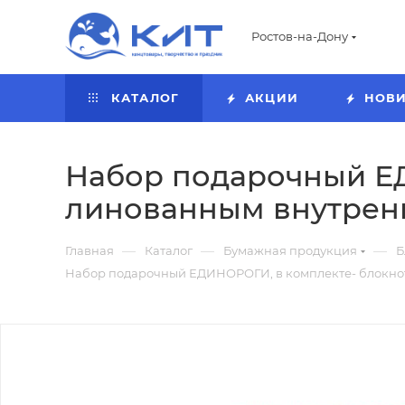
Ростов-на-Дону
КАТАЛОГ
АКЦИИ
НОВ
Набор подарочный ЕДИ
линованным внутренн
—
—
—
Главная
Каталог
Бумажная продукция
Б
Набор подарочный ЕДИНОРОГИ, в комплекте- блокнот 1