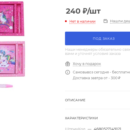
240
₽
/шт
Нашли де
Нет в наличии
ПОД ЗАКАЗ
Наши менеджеры обязательно свяж
вами и уточнят условия заказа
Хочу в подарок
Самовывоз сегодня - бесплатн
Доставка завтра от - 300 ₽
ОПИСАНИЕ
ХАРАКТЕРИСТИКИ
ШтрихКод
—
4680527149121