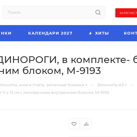
ЗАРЕГИС
ИНКИ
КАЛЕНДАРИ 2027
ХИТЫ
КОН
НОРОГИ, в комплекте- бло
им блоком, M-9193
—
—
локноты, книги Учёта, записные Книжки
Блокноты А5
1 x 15 см с линованным внутренним блоком, M-9193