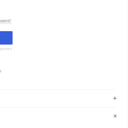
шевле?
утся с
о