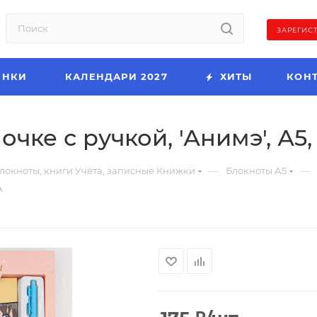
ЗАРЕГИС
ИНКИ
КАЛЕНДАРИ 2027
ХИТЫ
КОН
чке с ручкой, 'Анимэ', А5
—
—
локноты, книги Учёта, записные Книжки
Блокноты А5
А