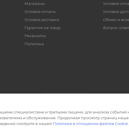
Магазины
Условия опл
Условия оплаты
Условия дос
Условия доставки
Обмен и воз
Гарантия на товар
Вопрос-отве
Реквизиты
Политика
ашими специалистами и третьими лицами, для анализа событий н
ьзователями и обслуживание. Продолжая просмотр страниц нашег
сведения смотрите в нашей
Политике в отношении файлов Cookie
.