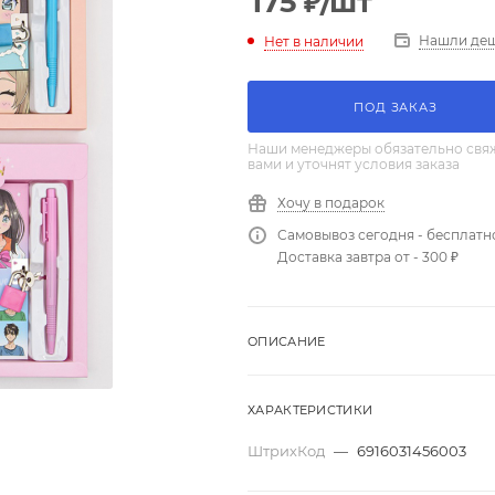
175
₽
/шт
Нашли де
Нет в наличии
ПОД ЗАКАЗ
Наши менеджеры обязательно свяж
вами и уточнят условия заказа
Хочу в подарок
Самовывоз сегодня - бесплатн
Доставка завтра от - 300 ₽
ОПИСАНИЕ
ХАРАКТЕРИСТИКИ
ШтрихКод
—
6916031456003