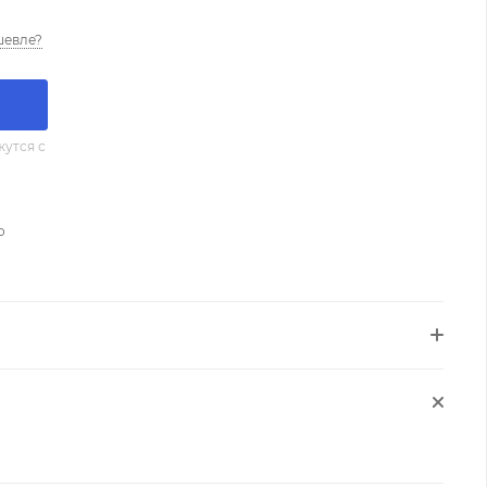
шевле?
утся с
о