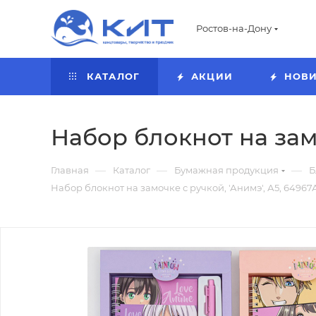
Ростов-на-Дону
КАТАЛОГ
АКЦИИ
НОВ
Набор блокнот на замо
—
—
—
Главная
Каталог
Бумажная продукция
Б
Набор блокнот на замочке с ручкой, 'Анимэ', А5, 64967