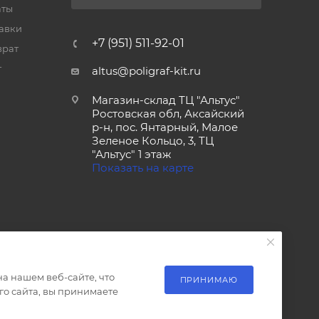
аты
тавки
+7 (951) 511-92-01
врат
т
altus@poligraf-kit.ru
Магазин-склад ТЦ "Альтус"
Ростовская обл, Аксайский
р-н, пос. Янтарный, Малое
Зеленое Кольцо, 3, ТЦ
"Альтус" 1 этаж
Показать на карте
а нашем веб-сайте, что
ПРИНИМАЮ
о сайта, вы принимаете