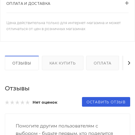
ОПЛАТА И ДОСТАВКА
Цена действительна только для интернет-магазина и может
отличаться от цен в розничных магазинах
ОТЗЫВЫ
КАК КУПИТЬ
ОПЛАТА
Д
Отзывы
ОСТАВИТЬ ОТЗЫВ
Нет оценок
Помогите другим пользователям с
выбором - будьте первым, кто поделится