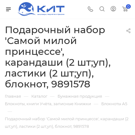
0
Подарочный набор
'Самой милой
принцессе',
карандаши (2 шт;уп),
ластики (2 шт;уп),
блокнот, 9891578
—
—
—
Главная
Каталог
Бумажная продукция
—
Блокноты, книги Учёта, записные Книжки
Блокноты А5
—
Подарочный набор 'Самой милой принцессе', карандаши (2
шт;уп), ластики (2 шт;уп), блокнот, 9891578