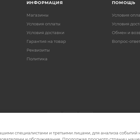
ИНФОРМАЦИЯ
ПОМОЩЬ
Магазины
Условия опл
Условия оплаты
Условия дос
Условия доставки
Обмен и воз
Гарантия на товар
Вопрос-отве
Реквизиты
Политика
ашими специалистами и третьими лицами, для анализа событий н
ьзователями и обслуживание. Продолжая просмотр страниц нашег