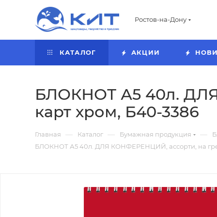
Ростов-на-Дону
КАТАЛОГ
АКЦИИ
НОВ
БЛОКНОТ А5 40л. ДЛЯ
карт хром, Б40-3386
—
—
—
Главная
Каталог
Бумажная продукция
Б
БЛОКНОТ А5 40л. ДЛЯ КОНФЕРЕНЦИЙ, ассорти, на греб