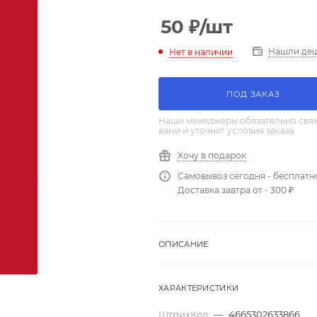
50
₽
/шт
Нашли де
Нет в наличии
ПОД ЗАКАЗ
Наши менеджеры обязательно свяж
вами и уточнят условия заказа
Хочу в подарок
Самовывоз сегодня - бесплатн
Доставка завтра от - 300 ₽
ОПИСАНИЕ
ХАРАКТЕРИСТИКИ
ШтрихКод
—
4665302633866