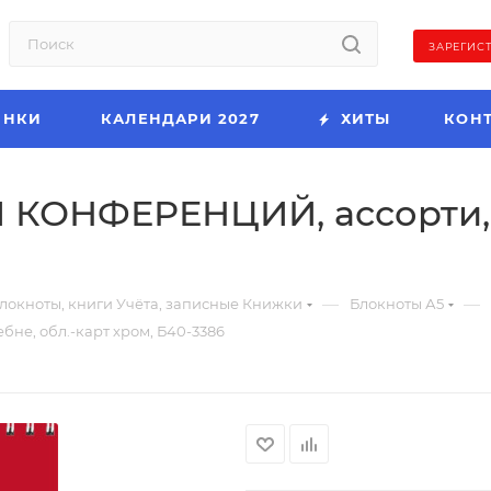
ЗАРЕГИС
ИНКИ
КАЛЕНДАРИ 2027
ХИТЫ
КОН
 КОНФЕРЕНЦИЙ, ассорти, н
—
—
локноты, книги Учёта, записные Книжки
Блокноты А5
не, обл.-карт хром, Б40-3386