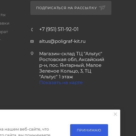
ПОДПИСАТЬСЯ НА РАССЫЛКУ
аты
тавки
+7 (951) 511-92-01
врат
т
altus@poligraf-kit.ru
Магазин-склад ТЦ "Альтус"
Ростовская обл, Аксайский
р-н, пос. Янтарный, Малое
Зеленое Кольцо, 3, ТЦ
"Альтус" 1 этаж
Показать на карте
а нашем веб-сайте, что
ПРИНИМАЮ
о сайта, вы принимаете