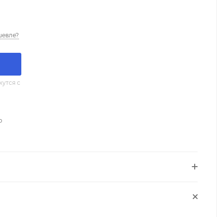
шевле?
утся с
о