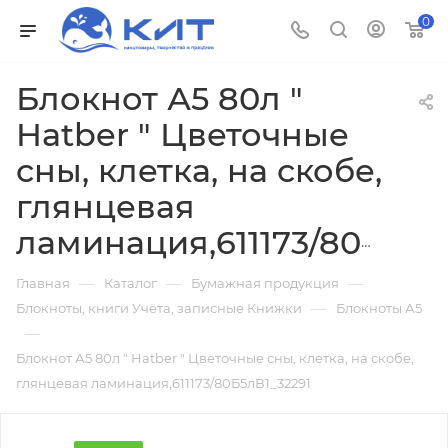
0
Блокнот А5 80л "
Hatber " Цветочные
сны, клетка, на скобе,
глянцевая
ламинация,611173/80Б5лВ1_32291
—
—
—
Главная
Каталог
Бумажная продукция
—
Блокноты, книги Учёта, записные Книжки
Блокноты А5
—
Блокнот А5 80л " Hatber " Цветочные сны, клетка, на скобе,
глянцевая ламинация,611173/80Б5лВ1_32291