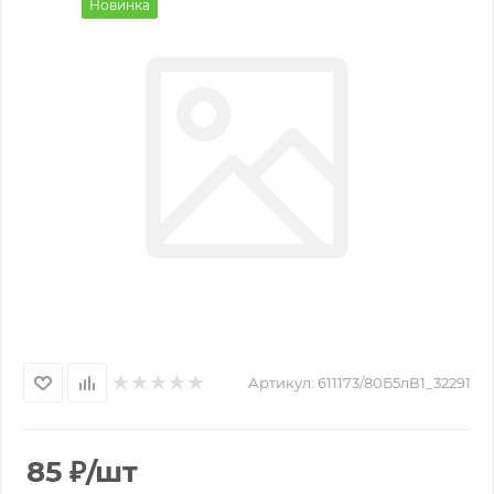
Новинка
Артикул:
611173/80Б5лВ1_32291
85
₽
/шт