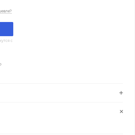
шевле?
утся с
о