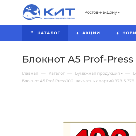
Ростов-на-Дону
КАТАЛОГ
АКЦИИ
НОВ
Блокнот А5 Prof-Press
—
—
—
Главная
Каталог
Бумажная продукция
Б
Блокнот А5 Prof-Press 100 шахматных партий 978-5-378