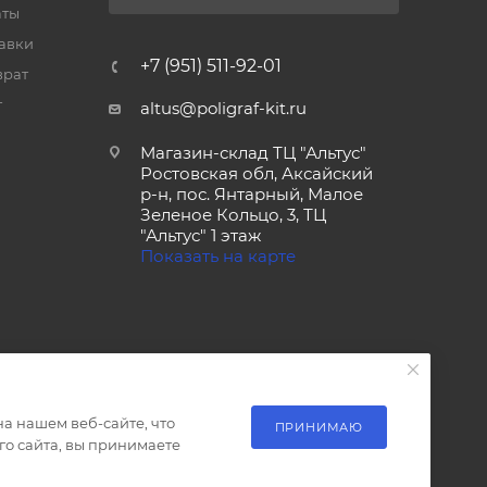
аты
тавки
+7 (951) 511-92-01
врат
т
altus@poligraf-kit.ru
Магазин-склад ТЦ "Альтус"
Ростовская обл, Аксайский
р-н, пос. Янтарный, Малое
Зеленое Кольцо, 3, ТЦ
"Альтус" 1 этаж
Показать на карте
а нашем веб-сайте, что
ПРИНИМАЮ
о сайта, вы принимаете