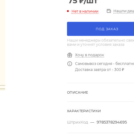
75
₽
/шт
Нашли де
Нет в наличии
ПОД ЗАКАЗ
Наши менеджеры обязательно свяж
вами и уточнят условия заказа
Хочу в подарок
Самовывоз сегодня - бесплатн
Доставка завтра от - 300 ₽
ОПИСАНИЕ
ХАРАКТЕРИСТИКИ
ШтрихКод
—
9785378294695