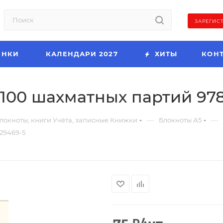
ЗАРЕГИС
ИНКИ
КАЛЕНДАРИ 2027
ХИТЫ
КОН
 100 шахматных партий 978
—
—
локноты, книги Учёта, записные Книжки
Блокноты А5
-29469-5