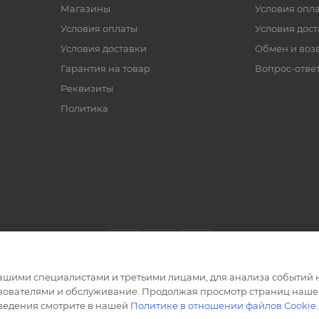
Магазины
Условия опл
Условия оплаты
Условия дос
Условия доставки
Обмен и воз
Гарантия на товар
Вопрос-отве
Реквизиты
Политика
ашими специалистами и третьими лицами, для анализа событий н
ьзователями и обслуживание. Продолжая просмотр страниц нашег
сведения смотрите в нашей
Политике в отношении файлов Cookie
.