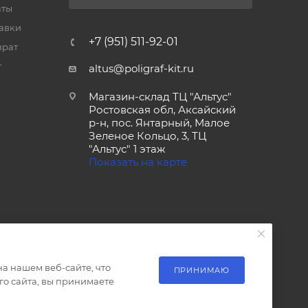
аты
тавки
+7 (951) 511-92-01
врат
т
altus@poligraf-kit.ru
Магазин-склад ТЦ "Альтус"
Ростовская обл, Аксайский
р-н, пос. Янтарный, Малое
Зеленое Кольцо, 3, ТЦ
"Альтус" 1 этаж
Показать на карте
а нашем веб-сайте, что
ПРИНИМАЮ
о сайта, вы принимаете