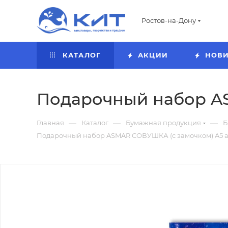
Ростов-на-Дону
КАТАЛОГ
АКЦИИ
НОВ
Подарочный набор AS
—
—
—
Главная
Каталог
Бумажная продукция
Б
Подарочный набор ASMAR СОВУШКА (с замочком) A5 ар