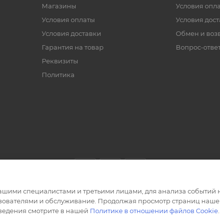
Магазины
Условия опл
Условия оплаты
Условия дос
Условия доставки
Обмен и воз
Гарантия на товар
Вопрос-отве
Реквизиты
Политика
ашими специалистами и третьими лицами, для анализа событий н
ьзователями и обслуживание. Продолжая просмотр страниц нашег
сведения смотрите в нашей
Политике в отношении файлов Cookie
.