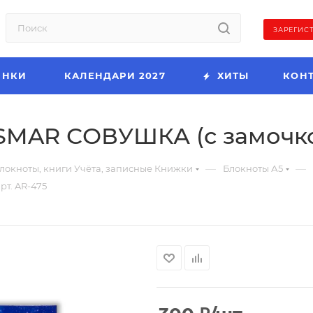
ЗАРЕГИС
ИНКИ
КАЛЕНДАРИ 2027
ХИТЫ
КОН
MAR СОВУШКА (с замочком
—
—
локноты, книги Учёта, записные Книжки
Блокноты А5
т. AR-475