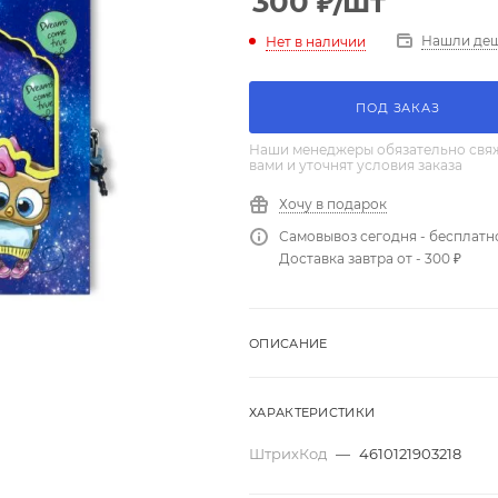
300
₽
/шт
Нашли де
Нет в наличии
ПОД ЗАКАЗ
Наши менеджеры обязательно свяж
вами и уточнят условия заказа
Хочу в подарок
Самовывоз сегодня - бесплатн
Доставка завтра от - 300 ₽
ОПИСАНИЕ
ХАРАКТЕРИСТИКИ
ШтрихКод
—
4610121903218