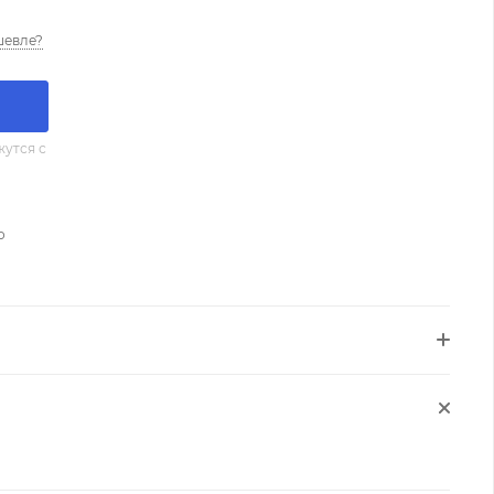
шевле?
утся с
о