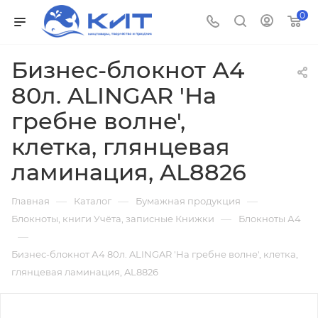
0
Бизнес-блокнот А4
80л. ALINGAR 'На
гребне волне',
клетка, глянцевая
ламинация, AL8826
—
—
—
Главная
Каталог
Бумажная продукция
—
Блокноты, книги Учёта, записные Книжки
Блокноты А4
—
Бизнес-блокнот А4 80л. ALINGAR 'На гребне волне', клетка,
глянцевая ламинация, AL8826