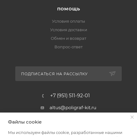
ПОМОЩЬ
Условия оплаты
Условия доставки
Обмен и возврат
Вопрос-ответ
ПОДПИСАТЬСЯ НА РАССЫЛКУ
+7 (951) 511-92-01
altus@poligraf-kit.ru
Магазин-склад ТЦ "Альтус"
Файлы cookie
Ростовская обл, Аксайский р-н,
пос. Янтарный, Малое Зеленое
Мы используем файлы cookie, разработанные нашими