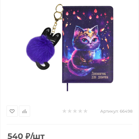
Артикул:
66498
540
₽
/шт