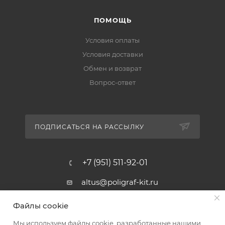
ПОМОЩЬ
Условия оплаты
Условия доставки
Обмен и возврат
Вопрос-ответ
ПОДПИСАТЬСЯ НА РАССЫЛКУ
+7 (951) 511-92-01
altus@poligraf-kit.ru
Магазин-склад ТЦ "Альтус"
Файлы cookie
Ростовская обл, Аксайский р-н,
пос. Янтарный, Малое Зеленое
Мы используем файлы cookie, разработанные нашими