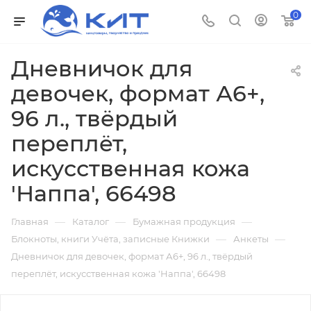
0
Дневничок для
девочек, формат А6+,
96 л., твёрдый
переплёт,
искусственная кожа
'Наппа', 66498
—
—
—
Главная
Каталог
Бумажная продукция
—
—
Блокноты, книги Учёта, записные Книжки
Анкеты
Дневничок для девочек, формат А6+, 96 л., твёрдый
переплёт, искусственная кожа 'Наппа', 66498