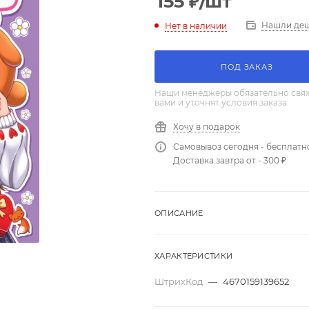
155
₽
/шт
Нашли де
Нет в наличии
ПОД ЗАКАЗ
Наши менеджеры обязательно свяж
вами и уточнят условия заказа
Хочу в подарок
Самовывоз сегодня - бесплатн
Доставка завтра от - 300 ₽
ОПИСАНИЕ
ХАРАКТЕРИСТИКИ
ШтрихКод
—
4670159139652