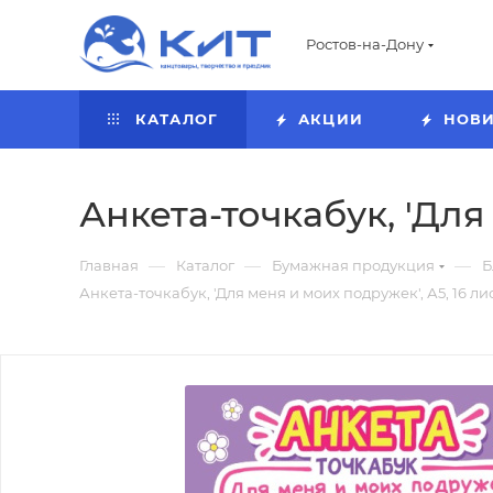
Ростов-на-Дону
КАТАЛОГ
АКЦИИ
НОВ
Анкета-точкабук, 'Для 
—
—
—
Главная
Каталог
Бумажная продукция
Б
Анкета-точкабук, 'Для меня и моих подружек', А5, 16 лис