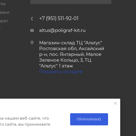
аты
тавки
+7 (951) 511-92-01
врат
т
altus@poligraf-kit.ru
Магазин-склад ТЦ "Альтус"
Ростовская обл, Аксайский
р-н, пос. Янтарный, Малое
Зеленое Кольцо, 3, ТЦ
"Альтус" 1 этаж
Показать на карте
а нашем веб-сайте, что
ПРИНИМАЮ
о сайта, вы принимаете