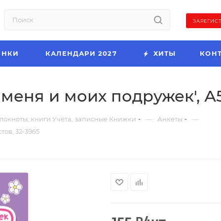
ЗАРЕГИС
ИНКИ
КАЛЕНДАРИ 2027
ХИТЫ
КОН
меня и моих подружек', А5,
—
—
локноты, книги Учёта, записные Книжки
Анкеты
тов, 32-3965