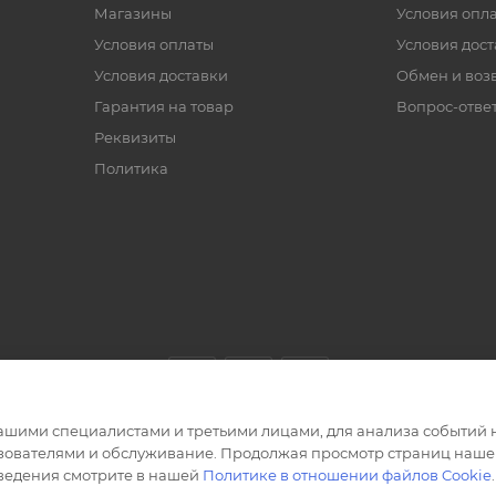
Магазины
Условия опл
Условия оплаты
Условия дос
Условия доставки
Обмен и воз
Гарантия на товар
Вопрос-отве
Реквизиты
Политика
ашими специалистами и третьими лицами, для анализа событий н
ьзователями и обслуживание. Продолжая просмотр страниц нашег
сведения смотрите в нашей
Политике в отношении файлов Cookie
.