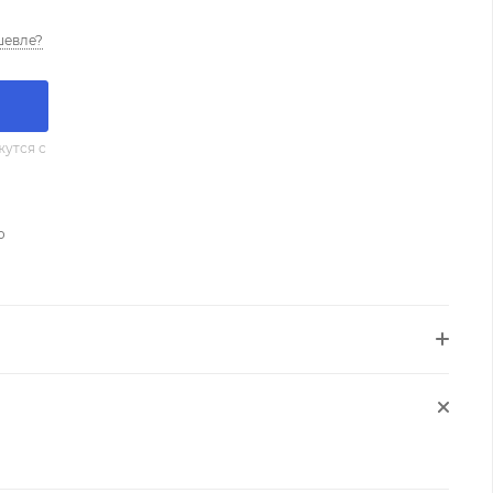
шевле?
утся с
о