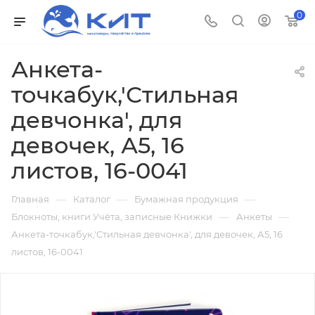
0
Анкета-
точкабук,'Стильная
девчонка', для
девочек, А5, 16
листов, 16-0041
—
—
—
Главная
Каталог
Бумажная продукция
—
—
Блокноты, книги Учёта, записные Книжки
Анкеты
Анкета-точкабук,'Стильная девчонка', для девочек, А5, 16
листов, 16-0041