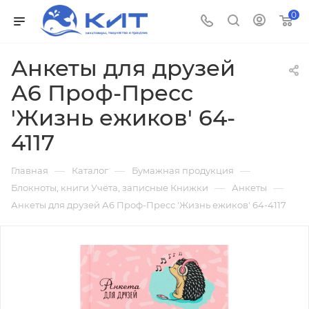
0
Анкеты для друзей
А6 Проф-Пресс
'Жизнь ежиков' 64-
4117
—
—
—
Главная
Каталог
Бумажная продукция
—
—
Блокноты, книги Учёта, записные Книжки
Анкеты
Анкеты для друзей А6 Проф-Пресс 'Жизнь ежиков' 64-4117