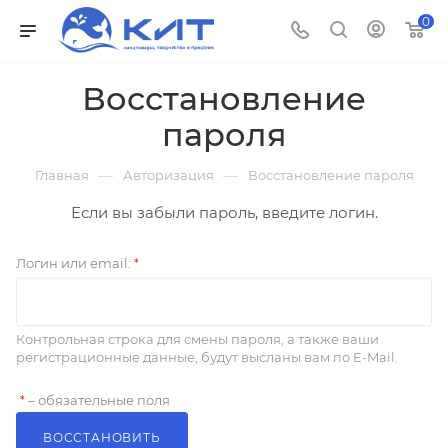
0
Восстановление
пароля
—
—
Главная
Авторизация
Восстановление пароля
Если вы забыли пароль, введите логин.
Логин или email:
*
Контрольная строка для смены пароля, а также ваши
регистрационные данные, будут высланы вам по E-Mail.
– обязательные поля
*
ВОССТАНОВИТЬ